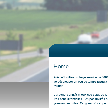
Aller au
Skip to
contenu
navigation
principal
Menu principal
Home
Puisqu'il utilise un large service de 50
de développer en peu de temps jusqu'a u
routier.
Cargonet connaît mieux que d'autres le 
tres concurrentielles. Les possibilités s
grandes quantités, Cargonet s'occupe d